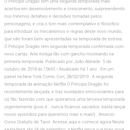
O Príncipe Dragão tem uma segunda temporada mais
acertiva em desenvolvimento e crescimento, surpreendendo
nos mínimos detalhes e decisões tomadas pelos
personagens, e cria o tom mais contemplativo e filosófico
para introduzir os mecanismos e regras deste novo mundo,
que não foram bem apresentadas na temporada de estreia.
O Príncipe Dragão tem segunda temporada confirmada com
novo cartaz. Arte instiga fãs com gancho mostrando na
primeira temporada. Publicado por João Abbade. 5 de
outubro de 2018 às 15h43 • Atualizado há 1 ano . Em um
painel na New York Comic Con, 28/02/2019 · A segunda
temporada da animação Netflix O Príncipe Dragão foi
recentemente lançada, e traz novidades emocionantes para
os fãs, fazendo com que queiramos uma terceira temporada
urgentemente (pois é… nunca ficamos saciados: basta lançar
novos episódios para queremos mais e mais!).. Anuncio:
Curso Gratuito de Tarot. Acesse aqui e comece agora Nesta
sexta-feira, dia 14 de setembro, a Netflix lança sua mais nova